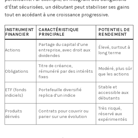
d’État sécurisées, un débutant peut stabiliser ses gains
tout en accédant à une croissance progressive.
INSTRUMENT
CARACTÉRISTIQUE
POTENTIEL DE
FINANCIER
PRINCIPALE
RENDEMENT
Partage du capital d’une
Élevé, surtout à
Actions
entreprise, avec droit aux
long terme
dividendes
Titre de créance,
Modéré, plus sûr
Obligations
rémunéré par des intérêts
que les actions
fixes
Stable et
ETF (fonds
Portefeuille diversifié
accessible aux
indiciels)
replica d’un indice
débutants
Très risqué,
Produits
Contrats pour couvrir ou
réservé aux
dérivés
parier sur une évolution
expérimentés