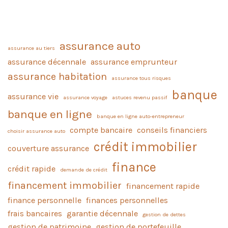
assurance auto
assurance au tiers
assurance décennale
assurance emprunteur
assurance habitation
assurance tous risques
banque
assurance vie
assurance voyage
astuces revenu passif
banque en ligne
banque en ligne auto-entrepreneur
compte bancaire
conseils financiers
choisir assurance auto
crédit immobilier
couverture assurance
finance
crédit rapide
demande de crédit
financement immobilier
financement rapide
finance personnelle
finances personnelles
frais bancaires
garantie décennale
gestion de dettes
gestion de patrimoine
gestion de portefeuille