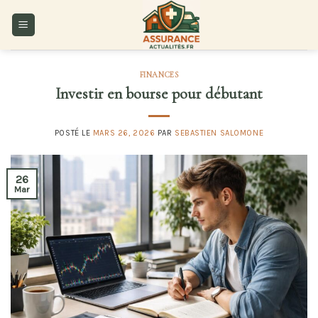
Skip
to
content
FINANCES
Investir en bourse pour débutant
POSTÉ LE
MARS 26, 2026
PAR
SEBASTIEN SALOMONE
26
Mar