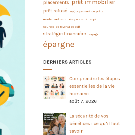
prêt immobilier
placements
prêt refusé
regroupement de prêts
rendement scpi
risques scpi
scpi
sources de revenu passif
stratégie financière
voyage
épargne
DERNIERS ARTICLES
Comprendre les étapes
essentielles de la vie
humaine
août 7, 2026
La sécurité de vos
bénéfices : ce qu’il faut
savoir