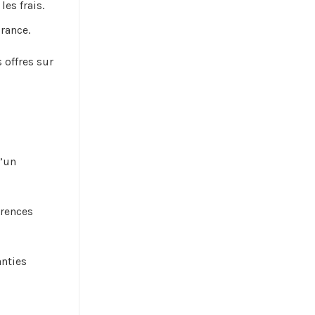
es frais.
rance.
 offres sur
d’un
érences
anties