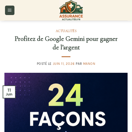
Skip
to
content
ACTUALITÉS
Profitez de Google Gemini pour gagner
de l’argent
POSTÉ LE
JUIN 11, 2026
PAR
MANON
11
Juin