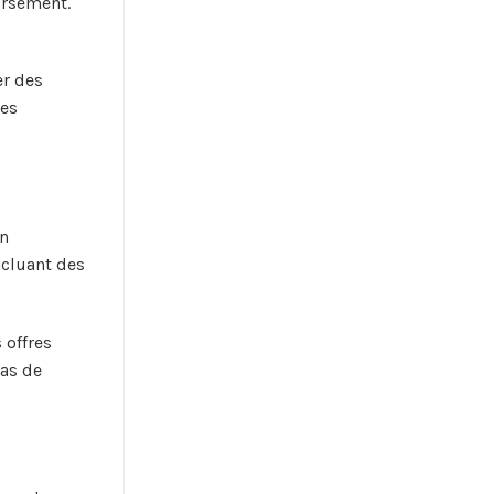
ursement.
er des
les
un
ncluant des
 offres
as de