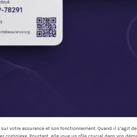
ur votre assurance et son fonctionnement. Quand il s’agit de
r complexe. Pourtant, elle joue un rôle crucial dans vos dém