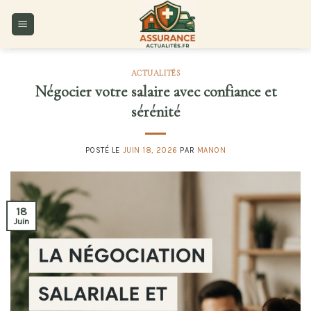
Skip
to
content
ACTUALITÉS
Négocier votre salaire avec confiance et
sérénité
POSTÉ LE
JUIN 18, 2026
PAR
MANON
18
Juin