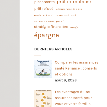
prêt immobilier
placements
prêt refusé
regroupement de prêts
rendement scpi
risques scpi
scpi
sources de revenu passif
stratégie financière
voyage
épargne
DERNIERS ARTICLES
Comparer les assurances
santé Reliance : conseils
et options
août 9, 2026
Les avantages d’une
assurance santé pour
vous et votre famille