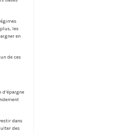
 régimes
plus, les
pargner en
cun de ces
an d’épargne
rendement
vestir dans
sulter des