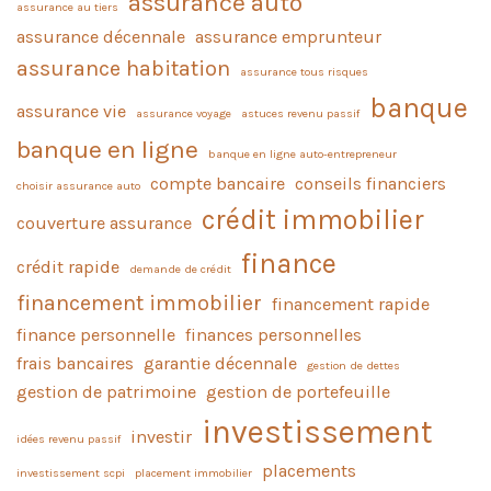
assurance auto
assurance au tiers
assurance décennale
assurance emprunteur
assurance habitation
assurance tous risques
banque
assurance vie
assurance voyage
astuces revenu passif
banque en ligne
banque en ligne auto-entrepreneur
compte bancaire
conseils financiers
choisir assurance auto
crédit immobilier
couverture assurance
finance
crédit rapide
demande de crédit
financement immobilier
financement rapide
finance personnelle
finances personnelles
frais bancaires
garantie décennale
gestion de dettes
gestion de patrimoine
gestion de portefeuille
investissement
investir
idées revenu passif
placements
investissement scpi
placement immobilier