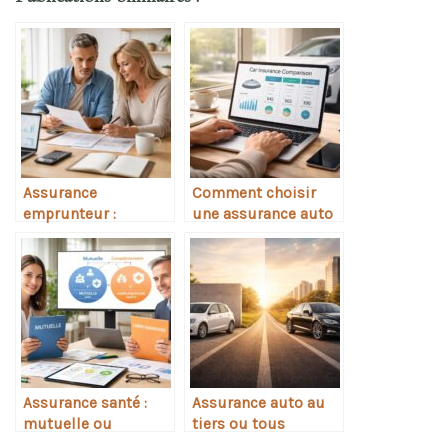
Assurance
Comment choisir
emprunteur :
une assurance auto
comment faire
moins chère en 2026
baisser le coût de
son crédit
Assurance santé :
Assurance auto au
mutuelle ou
tiers ou tous
complémentaire,
risques : laquelle