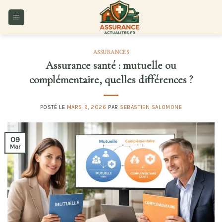
Skip
to
content
ASSURANCES
Assurance santé : mutuelle ou
complémentaire, quelles différences ?
POSTÉ LE
MARS 9, 2026
PAR
SEBASTIEN SALOMONE
09
Mar