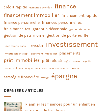
finance
crédit rapide
demande de crédit
financement immobilier
financement rapide
finance personnelle
finances personnelles
frais bancaires
garantie décennale
gestion de dettes
gestion de patrimoine
gestion de portefeuille
investissement
investir
idées revenu passif
placements
investissement scpi
placement immobilier
prêt immobilier
prêt refusé
regroupement de prêts
rendement scpi
risques scpi
scpi
sources de revenu passif
épargne
stratégie financière
voyage
DERNIERS ARTICLES
Planifier les finances pour un enfant en
situation de handicap