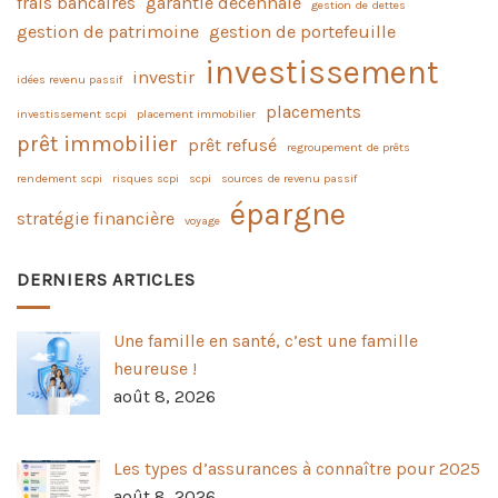
frais bancaires
garantie décennale
gestion de dettes
gestion de patrimoine
gestion de portefeuille
investissement
investir
idées revenu passif
placements
investissement scpi
placement immobilier
prêt immobilier
prêt refusé
regroupement de prêts
rendement scpi
risques scpi
scpi
sources de revenu passif
épargne
stratégie financière
voyage
DERNIERS ARTICLES
Une famille en santé, c’est une famille
heureuse !
août 8, 2026
Les types d’assurances à connaître pour 2025
août 8, 2026