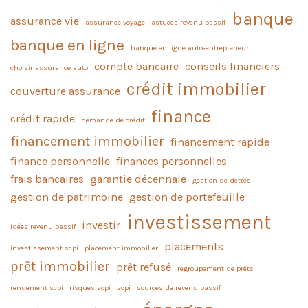
banque
assurance vie
assurance voyage
astuces revenu passif
banque en ligne
banque en ligne auto-entrepreneur
compte bancaire
conseils financiers
choisir assurance auto
crédit immobilier
couverture assurance
finance
crédit rapide
demande de crédit
financement immobilier
financement rapide
finance personnelle
finances personnelles
frais bancaires
garantie décennale
gestion de dettes
gestion de patrimoine
gestion de portefeuille
investissement
investir
idées revenu passif
placements
investissement scpi
placement immobilier
prêt immobilier
prêt refusé
regroupement de prêts
rendement scpi
risques scpi
scpi
sources de revenu passif