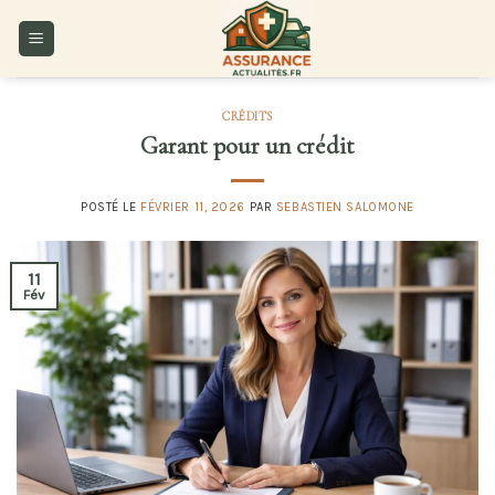
Skip
to
content
CRÉDITS
Garant pour un crédit
POSTÉ LE
FÉVRIER 11, 2026
PAR
SEBASTIEN SALOMONE
11
Fév