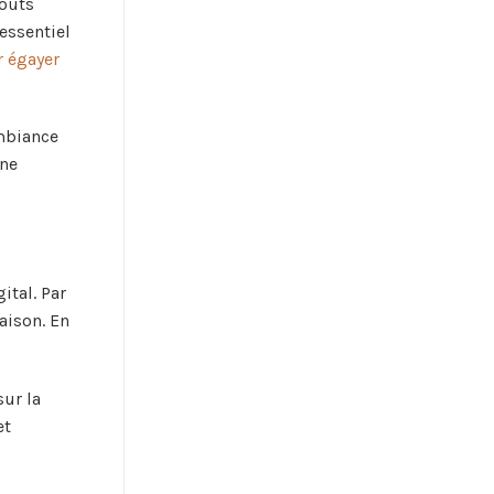
goûts
essentiel
r égayer
mbiance
une
ital. Par
aison. En
sur la
et