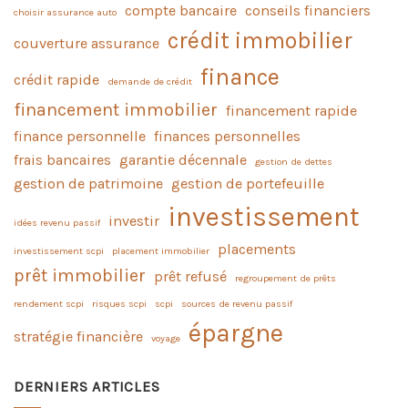
compte bancaire
conseils financiers
choisir assurance auto
crédit immobilier
couverture assurance
finance
crédit rapide
demande de crédit
financement immobilier
financement rapide
finance personnelle
finances personnelles
frais bancaires
garantie décennale
gestion de dettes
gestion de patrimoine
gestion de portefeuille
investissement
investir
idées revenu passif
placements
investissement scpi
placement immobilier
prêt immobilier
prêt refusé
regroupement de prêts
rendement scpi
risques scpi
scpi
sources de revenu passif
épargne
stratégie financière
voyage
DERNIERS ARTICLES