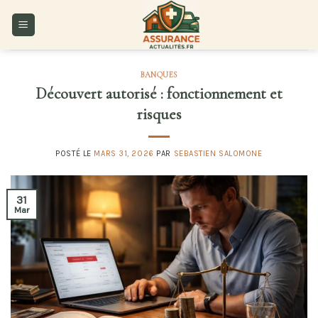
Skip
to
content
BANQUES
Découvert autorisé : fonctionnement et
risques
POSTÉ LE
MARS 31, 2026
PAR
SEBASTIEN SALOMONE
31
Mar