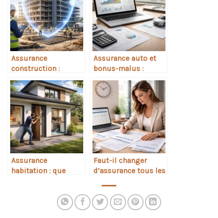
Assurance
Assurance auto et
construction :
bonus-malus :
quelles protections
calcul expliqué
Assurance
Faut-il changer
habitation : que
d’assurance tous les
couvre réellement
ans ?
votre contrat ?