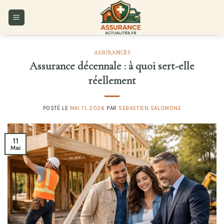
Skip
to
content
ASSURANCES
Assurance décennale : à quoi sert-elle
réellement
POSTÉ LE
MAI 11, 2026
PAR
SEBASTIEN SALOMONE
11
Mai