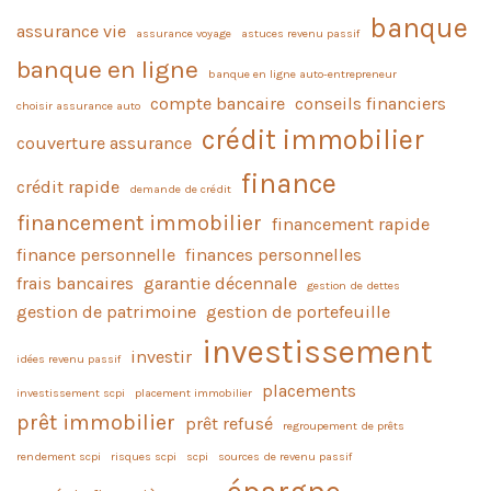
banque
assurance vie
assurance voyage
astuces revenu passif
banque en ligne
banque en ligne auto-entrepreneur
compte bancaire
conseils financiers
choisir assurance auto
crédit immobilier
couverture assurance
finance
crédit rapide
demande de crédit
financement immobilier
financement rapide
finance personnelle
finances personnelles
frais bancaires
garantie décennale
gestion de dettes
gestion de patrimoine
gestion de portefeuille
investissement
investir
idées revenu passif
placements
investissement scpi
placement immobilier
prêt immobilier
prêt refusé
regroupement de prêts
rendement scpi
risques scpi
scpi
sources de revenu passif