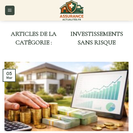
Skip
to
content
INVESTISSEMENTS
SANS RISQUE
05
Mar