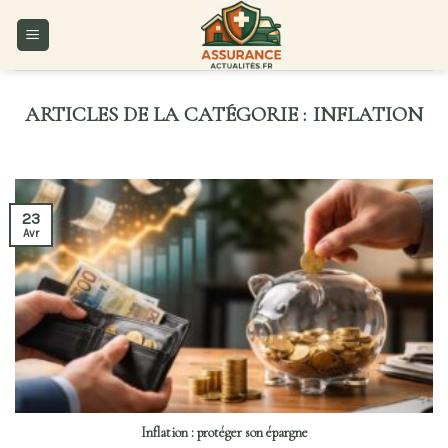
Skip
to
content
INFLATION
23
Avr
Inflation : protéger son épargne