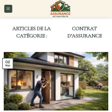
Skip
to
content
CONTRAT
D’ASSURANCE
02
Mar