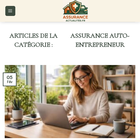
Skip
to
content
ASSURANCE AUTO-
ENTREPRENEUR
05
Fév